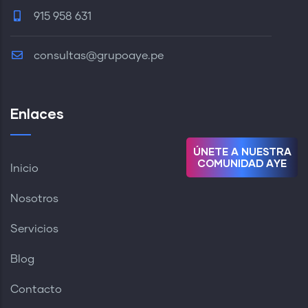
915 958 631
consultas@grupoaye.pe
Enlaces
Ú
N
E
T
E
A
N
U
E
S
T
R
A
C
O
M
U
N
I
D
A
D
A
Y
E
Inicio
Nosotros
Servicios
Blog
Contacto