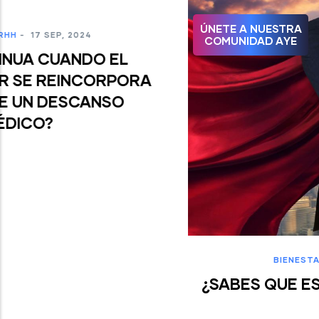
Ú
N
E
T
E
A
N
U
E
S
T
R
A
C
O
M
U
N
I
D
A
D
A
Y
E
BIENESTAR
-
17 SEP, 2024
¿SABES QUE ES EL MÉTODO HERO?